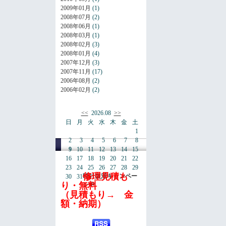
2009年01月
(1)
2008年07月
(2)
2008年06月
(1)
2008年03月
(1)
2008年02月
(3)
2008年01月
(4)
2007年12月
(3)
2007年11月
(17)
2006年08月
(2)
2006年02月
(2)
<<
2026.08
>>
日
月
火
水
木
金
土
1
2
3
4
5
6
7
8
9
10
11
12
13
14
15
16
17
18
19
20
21
22
23
24
25
26
27
28
29
修理見積も
時計復活キャンペー
30
31
り・無料
ン中
（見積もり→ 金
額・納期）