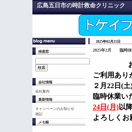
広島五日市の時計救命クリニック
2025年02月21日
2025年2月 臨時
検索窓
お知
ご利用あり
会社情報
２月22日(土)
会社案内
臨時休業い
最新情報
24日(月)
以
キャンペーンのお知らせ
雑記
よろしくお
メモ帳