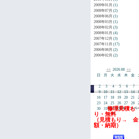
2009年01月
(1)
2008年07月
(2)
2008年06月
(1)
2008年03月
(1)
2008年02月
(3)
2008年01月
(4)
2007年12月
(3)
2007年11月
(17)
2006年08月
(2)
2006年02月
(2)
<<
2026.08
>>
日
月
火
水
木
金
2
3
4
5
6
7
9
10
11
12
13
14
16
17
18
19
20
21
23
24
25
26
27
28
修理見積も
時計復活キャンペ
30
31
り・無料
ン中
（見積もり→ 金
額・納期）