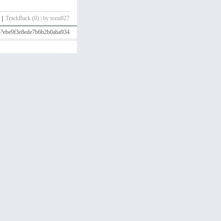
｜
TrackBack (0) | by tomi827
php?ebe9f3e8ede7b6b2b0aba934