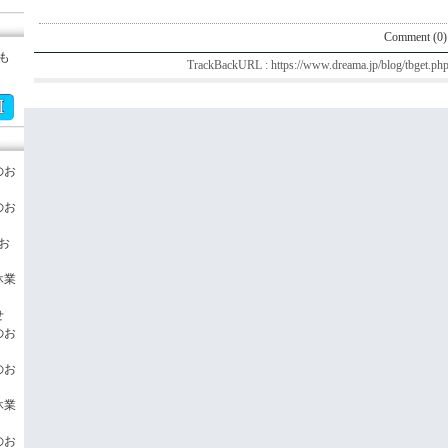
Comment (0)
も
TrackBackURL :
https://www.dreama.jp/blog/tbget.
のお
のお
のお
休業
せ
のお
のお
休業
のお