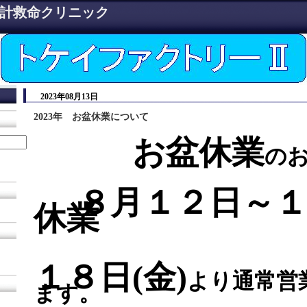
計救命クリニック
2023年08月13日
2023年 お盆休業について
お盆休業
の
８月１２日～
休業
１８日(金)
より通常営
ます。