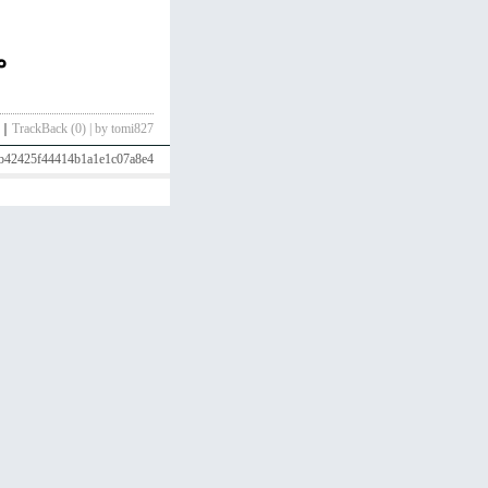
。
｜
TrackBack (0) | by tomi827
?4b42425f44414b1a1e1c07a8e4