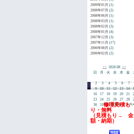
2009年01月
(1)
2008年07月
(2)
2008年06月
(1)
2008年03月
(1)
2008年02月
(3)
2008年01月
(4)
2007年12月
(3)
2007年11月
(17)
2006年08月
(2)
2006年02月
(2)
<<
2026.08
>>
日
月
火
水
木
金
2
3
4
5
6
7
9
10
11
12
13
14
16
17
18
19
20
21
23
24
25
26
27
28
修理見積も
時計復活キャンペ
30
31
り・無料
ン中
（見積もり→ 金
額・納期）