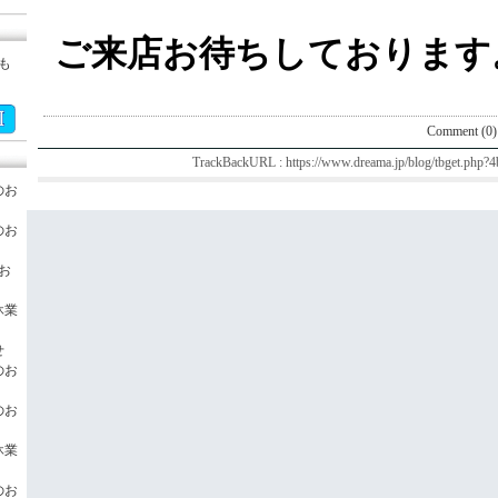
ご来店お待ちしております
も
Comment (0)
TrackBackURL :
https://www.dreama.jp/blog/tbget.php
のお
のお
のお
休業
せ
のお
のお
休業
のお