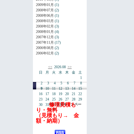
2009年01月
(1)
2008年07月
(2)
2008年06月
(1)
2008年03月
(1)
2008年02月
(3)
2008年01月
(4)
2007年12月
(3)
2007年11月
(17)
2006年08月
(2)
2006年02月
(2)
<<
2026.08
>>
日
月
火
水
木
金
土
1
2
3
4
5
6
7
8
9
10
11
12
13
14
15
16
17
18
19
20
21
22
23
24
25
26
27
28
29
修理見積も
時計復活キャンペー
30
31
り・無料
ン中
（見積もり→ 金
額・納期）