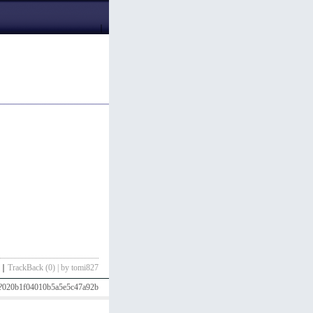
｜
｜
TrackBack (0) | by tomi827
hp?020b1f04010b5a5e5c47a92b