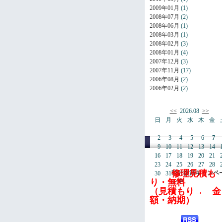
2009年01月
(1)
2008年07月
(2)
2008年06月
(1)
2008年03月
(1)
2008年02月
(3)
2008年01月
(4)
2007年12月
(3)
2007年11月
(17)
2006年08月
(2)
2006年02月
(2)
<<
2026.08
>>
日
月
火
水
木
金
2
3
4
5
6
7
9
10
11
12
13
14
16
17
18
19
20
21
23
24
25
26
27
28
修理見積も
時計復活キャンペ
30
31
り・無料
ン中
（見積もり→ 金
額・納期）